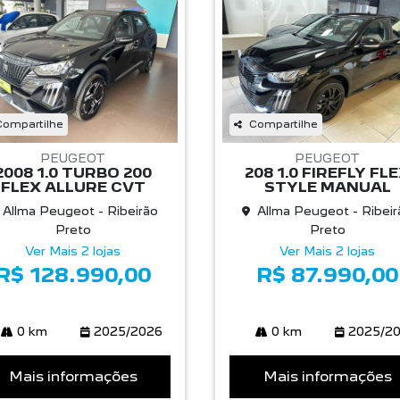
Compartilhe
Compartilhe
PEUGEOT
PEUGEOT
2008 1.0 TURBO 200
208 1.0 FIREFLY FL
FLEX ALLURE CVT
STYLE MANUAL
Allma Peugeot - Ribeirão
Allma Peugeot - Ribeir
Preto
Preto
Ver Mais 2 lojas
Ver Mais 2 lojas
R$ 128.990,00
R$ 87.990,00
0 km
2025/2026
0 km
2025/2
Mais informações
Mais informações