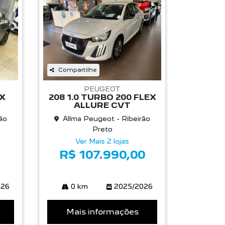
Compartilhe
PEUGEOT
EX
208 1.0 TURBO 200 FLEX
ALLURE CVT
ão
Allma Peugeot - Ribeirão
Preto
Ver Mais 2 lojas
R$ 107.990,00
026
0 km
2025/2026
Mais informações