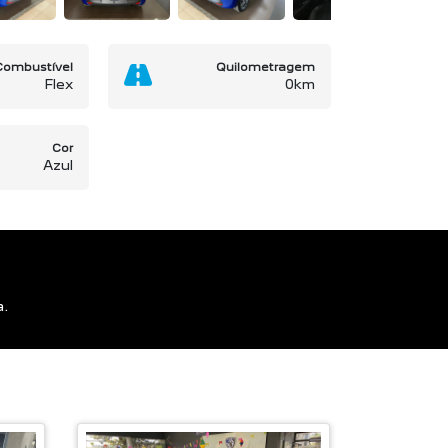
Combustível
Quilometragem
Flex
0km
Cor
Azul
a.