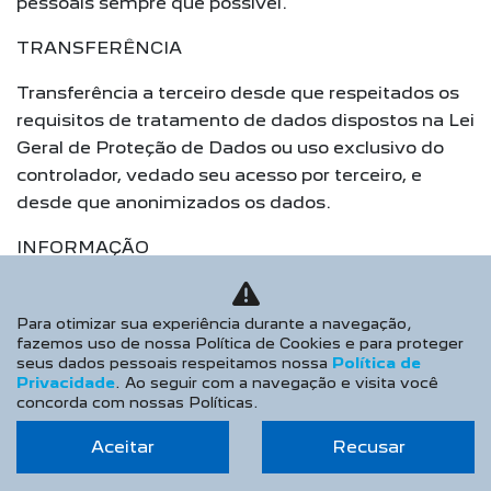
pessoais sempre que possível.
TRANSFERÊNCIA
Transferência a terceiro desde que respeitados os
requisitos de tratamento de dados dispostos na Lei
Geral de Proteção de Dados ou uso exclusivo do
controlador, vedado seu acesso por terceiro, e
desde que anonimizados os dados.
INFORMAÇÃO
Informação das entidades públicas e privadas com
as quais o controlador realizou uso compartilhado
Para otimizar sua experiência durante a navegação,
fazemos uso de nossa Política de Cookies e para proteger
de dados. Informação sobre a possibilidade de não
seus dados pessoais respeitamos nossa
Política de
fornecer consentimento e sobre as consequências
Privacidade
. Ao seguir com a navegação e visita você
da negativa.
concorda com nossas Políticas.
REVOGAÇÃO DE CONSENTIMENTO
Aceitar
Recusar