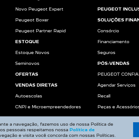
Novo Peugeot Expert
PEUGEOT INCLU
Peugeot Boxer
SOLUÇÕES FINA
Peugeot Partner Rapid
Consórcio
ESTOQUE
Financiamento
Estoque Novos
Seguros
Seminovos
PÓS-VENDAS
OFERTAS
PEUGEOT CONFI
VENDAS DIRETAS
Agendar Serviços
Autoescolas
Recall
a
CNPJ e Microempreendedores
Peças e Acessório
rante a navegação, fazemos uso de nossa Política de
dos pessoais respeitamos nossa
Política de
vegação e visita você concorda com nossas Políticas.
Desenvolvido pela DEALERSPACE ® Direitos Reservados.