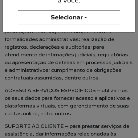
a você.
dentre outros
OBRIGAÇÕES LEGAIS – para gerenciamento de
Selecionar
eventos adversos; realização de atividades de
prevenção e investigação; cumprimento de
formalidades administrativas; realização de
registros, declarações e auditorias; para
atendimento de intimações judiciais, regulatórias
ou apresentação de defesas em processos judiciais
e administrativos; cumprimento de obrigações
contratuais assumidas, dentre outros.
ACESSO A SERVIÇOS ESPECÍFICOS – utilizamos
os seus dados para fornecer acesso a aplicativos e
plataformas virtuais, com gerenciamento de suas
contas online, entre outros.
SUPORTE AO CLIENTE – para prestar serviços de
assistência, dar informações relacionadas às