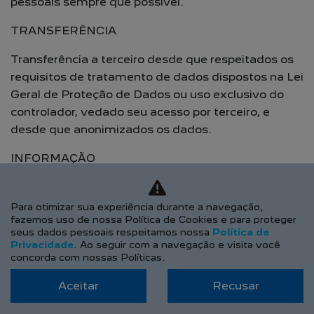
pessoais sempre que possível.
TRANSFERÊNCIA
Transferência a terceiro desde que respeitados os
requisitos de tratamento de dados dispostos na Lei
Geral de Proteção de Dados ou uso exclusivo do
controlador, vedado seu acesso por terceiro, e
desde que anonimizados os dados.
INFORMAÇÃO
Informação das entidades públicas e privadas com
as quais o controlador realizou uso compartilhado
Para otimizar sua experiência durante a navegação,
fazemos uso de nossa Política de Cookies e para proteger
de dados. Informação sobre a possibilidade de não
seus dados pessoais respeitamos nossa
Política de
fornecer consentimento e sobre as consequências
Privacidade
. Ao seguir com a navegação e visita você
da negativa.
concorda com nossas Políticas.
REVOGAÇÃO DE CONSENTIMENTO
Aceitar
Recusar