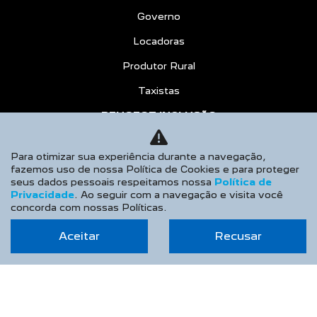
Governo
Locadoras
Produtor Rural
Taxistas
PEUGEOT INCLUSÃO
SOLUÇÕES FINANCEIRAS
Para otimizar sua experiência durante a navegação,
Consórcio
fazemos uso de nossa Política de Cookies e para proteger
seus dados pessoais respeitamos nossa
Política de
Financiamento
Privacidade
. Ao seguir com a navegação e visita você
concorda com nossas Políticas.
Seguros
Aceitar
Recusar
PÓS-VENDAS
PEUGEOT CONFIANCE
Agendar Serviços
Recall