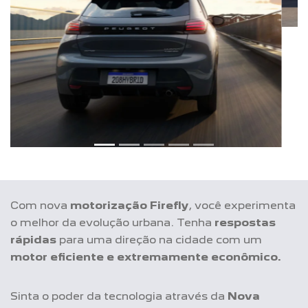
Com nova
motorização Firefly
, você experimenta
o melhor da evolução urbana. Tenha
respostas
rápidas
para uma direção na cidade com um
motor eficiente e extremamente econômico.
Sinta o poder da tecnologia através da
Nova
Central Peugeot Connect 10"
com
espelhamento de aplicativos
compatíveis com o
Android Auto e Apple Car play sem fios. Aproveite
um
design clean
, sem botões e
carregue seu
celular por indução
- garantindo conectividade a
qualquer momento.