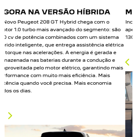
MOTOR T200
Incrivelmente potente! Vá de 0 a 100km/h em
apenas 9 segundos com o Motor Turbo Flex com
130 cv de potência.
Próximo
Previous
Next
Motor 1.0 firefly