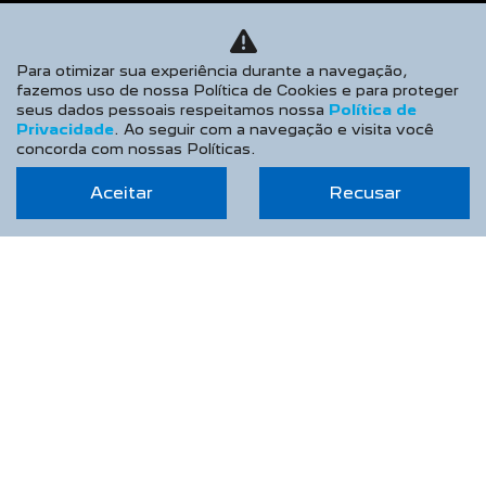
Peças e Acessórios
CONTATO
Para otimizar sua experiência durante a navegação,
fazemos uso de nossa Política de Cookies e para proteger
Sobre Nós
seus dados pessoais respeitamos nossa
Política de
Privacidade
. Ao seguir com a navegação e visita você
Fale Conosco
concorda com nossas Políticas.
Agende um Emotion Drive
Aceitar
Recusar
Trabalhe Conosco
Política de Privacidade
BLOG
COMPARATIVO
AGENDE UM TEST DRIVE
Desacelere. Seu bem maior é a vida.