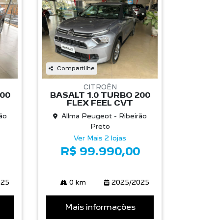
Compartilhe
CITROËN
200
BASALT 1.0 TURBO 200
FLEX FEEL CVT
ão
Allma Peugeot - Ribeirão
Preto
Ver Mais 2 lojas
R$ 99.990,00
025
0 km
2025/2025
Mais informações