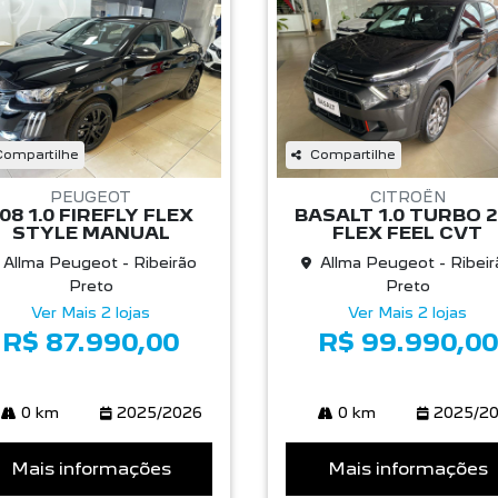
Compartilhe
Compartilhe
PEUGEOT
CITROËN
08 1.0 FIREFLY FLEX
BASALT 1.0 TURBO 
STYLE MANUAL
FLEX FEEL CVT
Allma Peugeot - Ribeirão
Allma Peugeot - Ribeir
Preto
Preto
Ver Mais 2 lojas
Ver Mais 2 lojas
R$ 87.990,00
R$ 99.990,00
0 km
2025/2026
0 km
2025/2
Mais informações
Mais informações