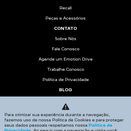
Recall
Peças e Acessórios
CONTATO
Sobre Nós
Fale Conosco
Agende um Emotion Drive
Trabalhe Conosco
Política de Privacidade
BLOG
COMPARATIVO
AGENDE UM TEST DRIVE
Para otimizar sua experiência durante a navegação,
fazemos uso de nossa Política de Cookies e para proteger
Desacelere. Seu bem maior é a vida.
seus dados pessoais respeitamos nossa
Política de
Privacidade
. Ao seguir com a navegação e visita você