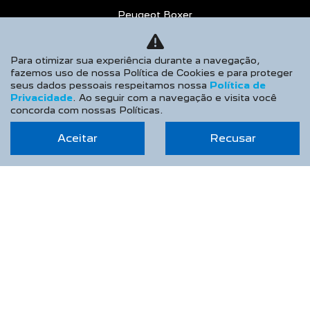
Peugeot Boxer
Peugeot Partner Rapid
Para otimizar sua experiência durante a navegação,
ESTOQUE
fazemos uso de nossa Política de Cookies e para proteger
seus dados pessoais respeitamos nossa
Política de
Estoque Novos
Privacidade
. Ao seguir com a navegação e visita você
concorda com nossas Políticas.
Seminovos
OFERTAS
Aceitar
Recusar
VENDAS DIRETAS
Autoescolas
CNPJ e Microempreendedores
Governo
Locadoras
Produtor Rural
Taxistas