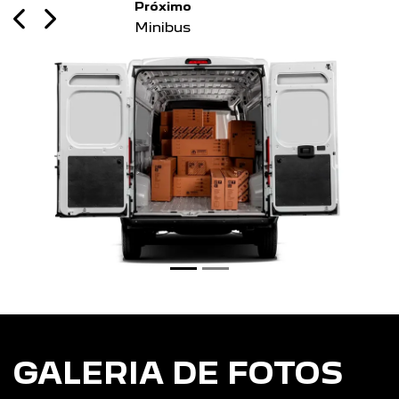
1
Previous
Next
GALERIA DE FOTOS