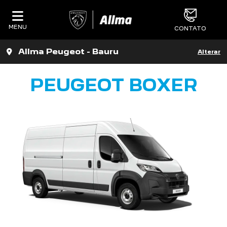
MENU
CONTATO
Allma Peugeot - Bauru
Alterar
PEUGEOT BOXER