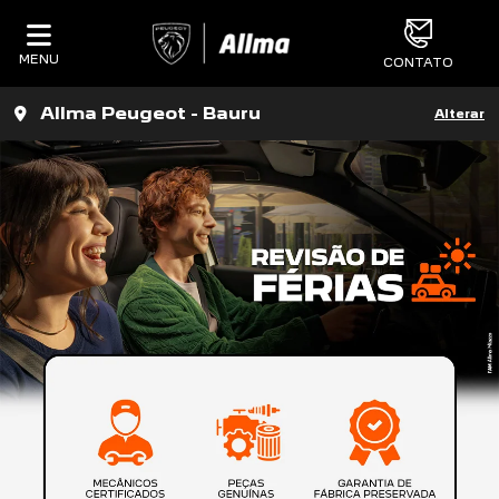
MENU
CONTATO
Allma Peugeot - Bauru
Alterar