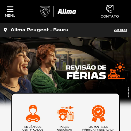
MENU
CONTATO
Allma Peugeot - Bauru
Alterar