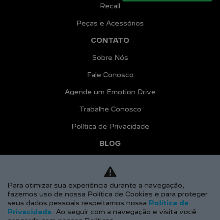
Recall
Peças e Acessórios
CONTATO
Sobre Nós
Fale Conosco
Agende um Emotion Drive
Trabalhe Conosco
Política de Privacidade
BLOG
COMPARATIVO
AGENDE UM TEST DRIVE
Para otimizar sua experiência durante a navegação,
fazemos uso de nossa Política de Cookies e para proteger
Desacelere. Seu bem maior é a vida.
seus dados pessoais respeitamos nossa
Política de
Privacidade
. Ao seguir com a navegação e visita você