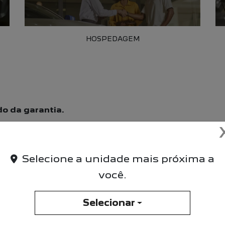
HOSPEDAGEM
do da garantia.
Selecione a unidade mais próxima a
você.
dúvidas ou realizar um agendamento de serviços. Entra
Selecionar