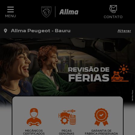
MENU
CONTATO
Allma Peugeot - Bauru
Alterar