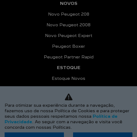
NOVOS
Novo Peugeot 208
Novo Peugeot 2008
Novo Peugeot Expert
Peugeot Boxer
Peugeot Partner Rapid
ESTOQUE
Estoque Novos
Seminovos
OFERTAS
Para otimizar sua experiência durante a navegação,
VENDAS DIRETAS
fazemos uso de nossa Política de Cookies e para proteger
seus dados pessoais respeitamos nossa
Política de
Autoescolas
Privacidade
. Ao seguir com a navegação e visita você
concorda com nossas Políticas.
CNPJ e Microempreendedores