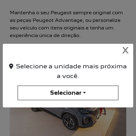
Mantenha o seu Peugeot sempre original com
as peças Peugeot Advantage, ou personalize
seu veículo com itens originais e tenha um
experiência única de direção.
X
SAIBA MAIS
Selecione a unidade mais próxima
a você.
Selecionar