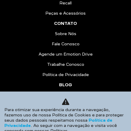
Recall
Peças e Acessórios
CONTATO
Sobre Nós
Fale Conosco
Agende um Emotion Drive
Trabalhe Conosco
Política de Privacidade
BLOG
COMPARATIVO
AGENDE UM TEST DRIVE
Para otimizar sua experiência durante a navegação,
fazemos uso de nossa Política de Cookies e para proteger
Desacelere. Seu bem maior é a vida.
seus dados pessoais respeitamos nossa
Política de
Privacidade
. Ao seguir com a navegação e visita você
concorda com nossas Políticas.