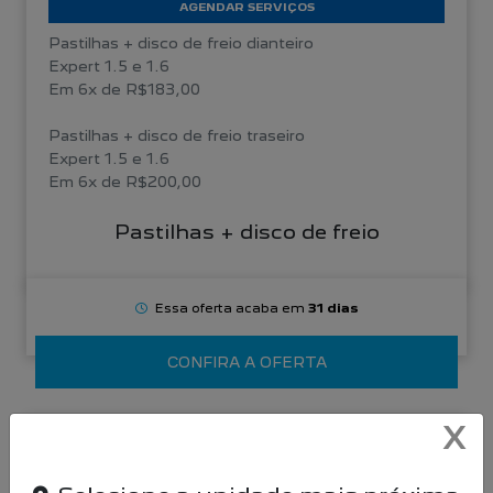
AGENDAR SERVIÇOS
Pastilhas + disco de freio dianteiro
Expert 1.5 e 1.6
Em 6x de R$183,00
Pastilhas + disco de freio traseiro
Expert 1.5 e 1.6
Em 6x de R$200,00
Pastilhas + disco de freio
Essa oferta acaba em
31 dias
CONFIRA A OFERTA
X