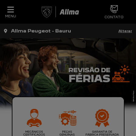
MENU
CONTATO
Allma Peugeot - Bauru
Alterar