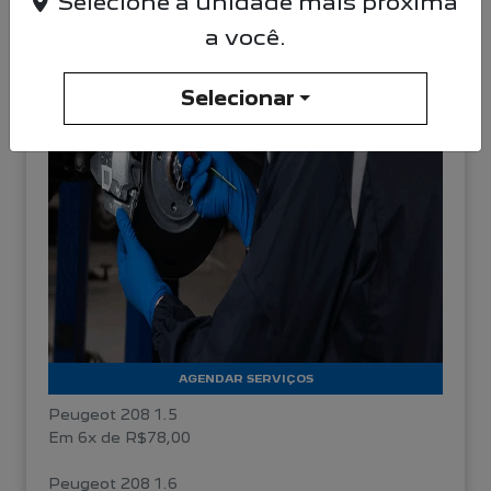
Selecione a unidade mais próxima
a você.
Selecionar
AGENDAR SERVIÇOS
Peugeot 208 1.5
Em 6x de R$78,00
Peugeot 208 1.6