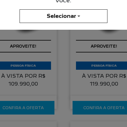
você.
Selecionar
OM SEU USADO NA
COM USADO NA TROC
ROCA
PESSOA FÍSICA
PESSOA FÍSICA
À VISTA POR R$
À VISTA POR R$
109.990,00
119.990,00
CONFIRA A OFERTA
CONFIRA A OFERTA