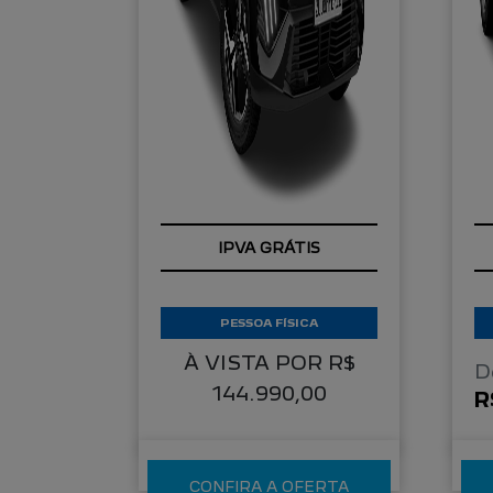
COM SEU USADO NA
TROCA
PESSOA FÍSICA
À VISTA POR R$
D
144.990,00
R
CONFIRA A OFERTA