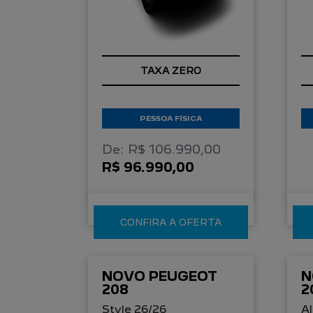
C
TAXA ZERO
T
PESSOA FÍSICA
De: R$ 106.990,00
R$ 96.990,00
CONFIRA A OFERTA
NOVO PEUGEOT
N
208
2
Style 26/26
Al