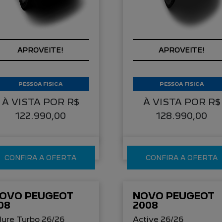
OM SEU USADO NA
COM SEU USADO NA
ROCA
TROCA
PESSOA FÍSICA
PESSOA FÍSICA
À VISTA POR R$
À VISTA POR R$
122.990,00
128.990,00
CONFIRA A OFERTA
CONFIRA A OFERTA
OVO PEUGEOT
NOVO PEUGEOT
08
2008
lure Turbo 26/26
Active 26/26