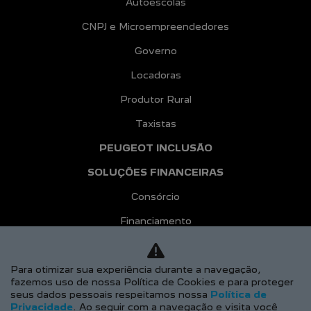
Autoescolas
CNPJ e Microempreendedores
Governo
Locadoras
Produtor Rural
Taxistas
PEUGEOT INCLUSÃO
SOLUÇÕES FINANCEIRAS
Consórcio
Financiamento
Seguros
PÓS-VENDAS
Para otimizar sua experiência durante a navegação,
fazemos uso de nossa Política de Cookies e para proteger
PEUGEOT CONFIANCE
seus dados pessoais respeitamos nossa
Política de
Privacidade
. Ao seguir com a navegação e visita você