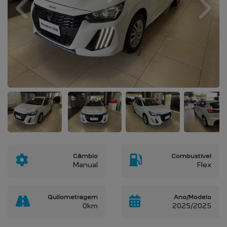
Previous
Next
Câmbio
Combustível
Manual
Flex
Quilometragem
Ano/Modelo
0km
2025/2025