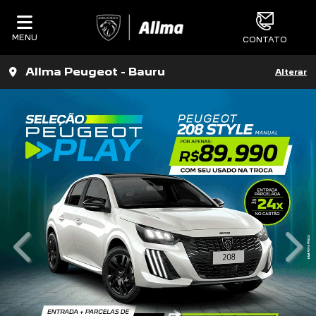
MENU
CONTATO
Allma Peugeot - Bauru
Alterar
templates.template-01.components.carous
tem