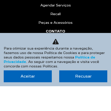
Agendar Serviços
Recall
Peças e Acessórios
CONTATO
Sobre Nós
Para otimizar sua experiência durante a navegação,
Fale Conosco
fazemos uso de nossa Política de Cookies e para proteger
seus dados pessoais respeitamos nossa
Política de
Agende um Emotion Drive
Privacidade
. Ao seguir com a navegação e visita você
Trabalhe Conosco
concorda com nossas Políticas.
Política de Privacidade
Aceitar
Recusar
BLOG
COMPARATIVO
AGENDE UM TEST DRIVE